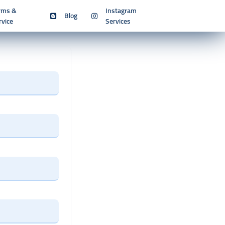
rms &
Instagram
Blog
rvice
Services